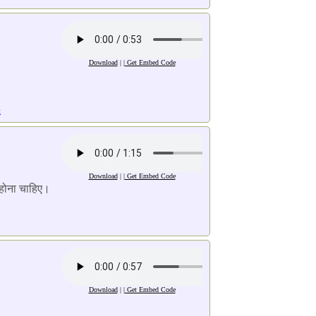
Download
| |
Get Embed Code
t
Download
| |
Get Embed Code
 होना चाहिए।
Download
| |
Get Embed Code