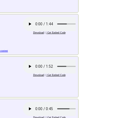
Download
| |
Get Embed Code
 content
Download
| |
Get Embed Code
Download
| |
Get Embed Code