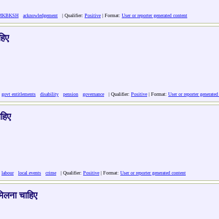
MKBKSH
acknowledgement
| Qualifier:
Positive
| Format:
User or reporter generated content
हिए
:
govt entitlements
disability
pension
governance
| Qualifier:
Positive
| Format:
User or reporter generated
ाहिए
:
labour
local events
crime
| Qualifier:
Positive
| Format:
User or reporter generated content
मिलना चाहिए