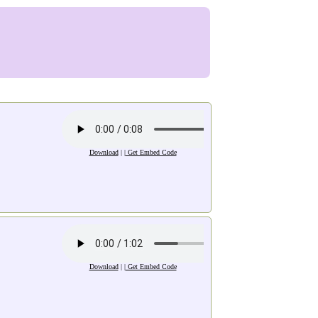
Download
| |
Get Embed Code
Download
| |
Get Embed Code