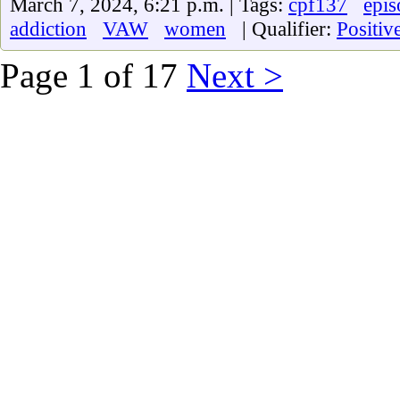
March 7, 2024, 6:21 p.m. | Tags:
cpf137
epis
addiction
VAW
women
| Qualifier:
Positiv
Page 1 of 17
Next >