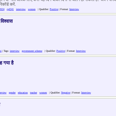
िकॉर्ड करें.
2024
cpf241
interview
women
| Qualifier:
Positive
| Format:
Interview
 विश्वास
hi
| Tags:
interview
government scheme
| Qualifier:
Positive
| Format:
Interview
 गया है
terview
gender
education
teacher
women
| Qualifier:
Negative
| Format:
Interview
न