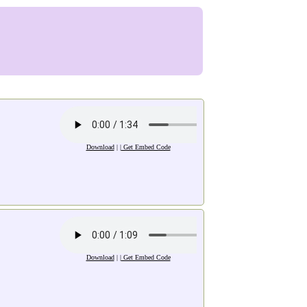
Download
| |
Get Embed Code
Download
| |
Get Embed Code