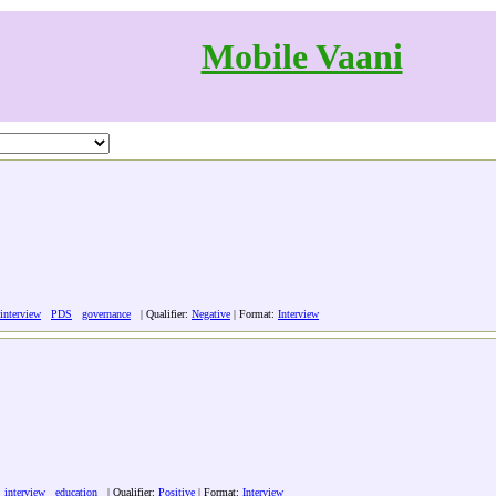
Mobile Vaani
interview
PDS
governance
| Qualifier:
Negative
| Format:
Interview
:
interview
education
| Qualifier:
Positive
| Format:
Interview