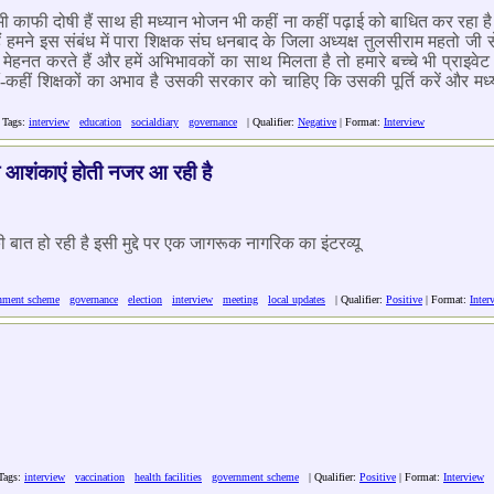
भी काफी दोषी हैं साथ ही मध्यान भोजन भी कहीं ना कहीं पढ़ाई को बाधित कर रहा है
ं हमने इस संबंध में पारा शिक्षक संघ धनबाद के जिला अध्यक्ष तुलसीराम महतो जी से च
हनत करते हैं और हमें अभिभावकों का साथ मिलता है तो हमारे बच्चे भी प्राइवेट स
-कहीं शिक्षकों का अभाव है उसकी सरकार को चाहिए कि उसकी पूर्ति करें और मध्
 Tags:
interview
education
socialdiary
governance
| Qualifier:
Negative
| Format:
Interview
ने की आशंकाएं होती नजर आ रही है
 बात हो रही है इसी मुद्दे पर एक जागरूक नागरिक का इंटरव्यू
nment scheme
governance
election
interview
meeting
local updates
| Qualifier:
Positive
| Format:
Inter
Tags:
interview
vaccination
health facilities
government scheme
| Qualifier:
Positive
| Format:
Interview