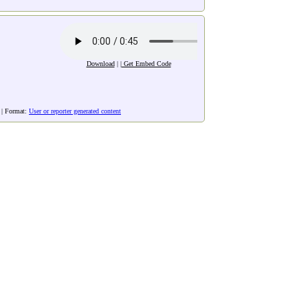
Download
| |
Get Embed Code
| Format:
User or reporter generated content