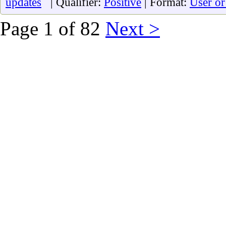
updates
| Qualifier:
Positive
| Format:
User or
Page 1 of 82
Next >