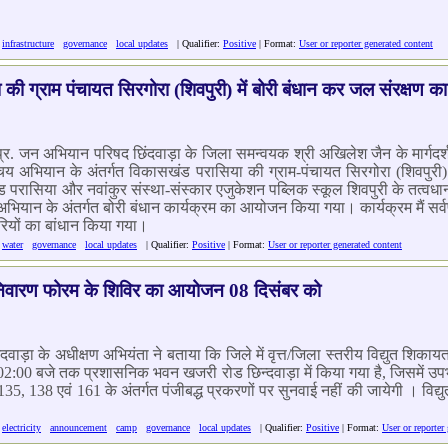
:
infrastructure
governance
local updates
| Qualifier:
Positive
| Format:
User or reporter generated content
की ग्राम पंचायत सिरगोरा (शिवपुरी) में बोरी बंधान कर जल संरक्षण क
र म.प्र. जन अभियान परिषद छिंदवाड़ा के जिला समन्वयक श्री अखिलेश जैन के मार्गद
चय अभियान के अंतर्गत विकासखंड परासिया की ग्राम-पंचायत सिरगोरा (शिवपुरी) प
ासिया और नवांकुर संस्था-संस्कार एजुकेशन पब्लिक स्कूल शिवपुरी के तत्वधान म
अभियान के अंतर्गत बोरी बंधान कार्यक्रम का आयोजन किया गया। कार्यक्रम मैं सर्वप्
रियों का बांधान किया गया।
:
water
governance
local updates
| Qualifier:
Positive
| Format:
User or reporter generated content
 निवारण फोरम के शिविर का आयोजन 08 दिसंबर को
ेड छिंदवाड़ा के अधीक्षण अभियंता ने बताया कि जिले में वृत्त/जिला स्तरीय विद्युत 
02:00 बजे तक प्रशासनिक भवन खजरी रोड छिन्दवाड़ा में किया गया है, जिसमें 
 135, 138 एवं 161 के अंतर्गत पंजीबद्ध प्रकरणों पर सुनवाई नहीं की जायेगी । 
:
electricity
announcement
camp
governance
local updates
| Qualifier:
Positive
| Format:
User or reporter