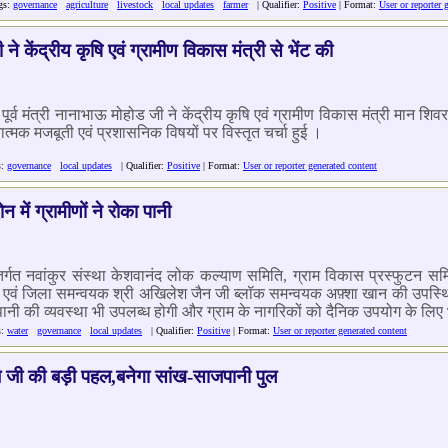
gs:
governance
agriculture
livestock
local updates
farmer
| Qualifier:
Positive
| Format:
User or reporter 
री ने केंद्रीय कृषि एवं ग्रामीण विकास मंत्री से भेंट की
 व पूर्व मंत्री नानाभाऊ मोहोड जी ने केंद्रीय कृषि एवं ग्रामीण विकास मंत्री मान
नात्मक मजबूती एवं प्रशासनिक विषयों पर विस्तृत चर्चा हुई ।
s:
governance
local updates
| Qualifier:
Positive
| Format:
User or reporter generated content
ें ग्रामीणों ने रोका पानी
त नवांकुर संस्था केशवानंद लोक कल्याण समिति, ग्राम विकास प्रस्फुटन समितिय
 एवं जिला समन्वयक श्री अखिलेश जैन जी ब्लॉक समन्वयक अफ़्शा खान की उपस्थिति एव
 पानी की व्यवस्था भी उपलब्ध होगी और ग्राम के नागरिकों को दैनिक उपयोग के लिए
s:
water
governance
local updates
| Qualifier:
Positive
| Format:
User or reporter generated content
दुबे जी की बड़ी पहल,बनेगा सांख-साजपानी पुल