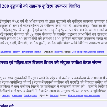
रई में 280 वृद्धजनों को सहायक कृत्रिम उपकरण वितरित
 हर्रई प्रांगण में 60 वर्ष से अधिक उम्र के 280 वृद्धजनों को कृत्रिम सहायक 
्वक दो चरण में रजिस्ट्रेशन एवं परीक्षण किया गया है।आसरा केंद्र छिंदवाड़ा क
 निर्देशानुसार विगत जुलाई एवं अगस्त माह में हर्रई जनपद पंचायत के अंतर्गत आने व
द हर्रई जनपद पंचायत की 39 ग्राम पंचायत के ग्रामीण वृद्धजन लाभार्थियों का स
 जिसमें लगभग 280 लाभार्थियों को लगभग 1100 कृत्रिम सहायक उपकरण भारत सरकार 
्हीलचेयर, छड़ी, बैसाखी, कमोड कुर्सी, कमोड व्हीलचेयर आदि विभिन्न उपकरण आज
:
governance
elderly
government scheme
| Qualifier:
Positive
| Format:
User or reporter generated content
वास्थ्य एवं महिला-बाल विकास विभाग की संयुक्त समीक्षा बैठक संपन्न
शु स्वास्थ्य सूचकांकों में सुधार लाने के उद्देश्य से कलेक्टर कार्यालय के सभाकक्ष में 
षा बैठक आयोजित की गई।बैठक में एएनसी पंजीयन की प्रगति की विस्तृत समीक्षा क
रासिया में कम पंजीयन मिलने पर कलेक्टर ने नाराज़गी व्यक्त की। उन्होंने निर्दे
ीवरी वाले प्रसव केंद्रों में निर्धारित लक्ष्य के अनुरूप संस्थागत प्रसव सुनिश्चित
s:
meeting
governance
local updates
| Qualifier:
Positive
| Format:
User or reporter generated content
संबर को