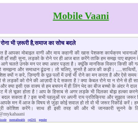
Mobile Vaani
रोना भी ज़रूरी है,समाज का सोच बदले
वागत है आपका मोबाइल वाणी और माय कहानी की खास पेशकश कार्यक्रम भावनाओं
 जी हाँ सही सुना, लड़को के रोने पर ही आज बात करेंगे ताकि हम समझ पाए बछ्पन के
 आगे चलते उनके मन पर क्या असर पड़ता है। क्यूंकि मानसिक विकार किसी की गल
को समझना और समाधान ढूंढना। तो चलिए, सुनते है आज की कड़ी। .....साथियों, 
क्यों न करे, ज़िन्दगी के पूछ पलों में उन्हें भी रोने का मन करता है और ऐसे समय 
े लड़कों को रोने की आज़ादी दे दे सकता है ? क्या केबल रोने या न रोने से ही सा
 क्या इसी एक वाक्य से हम बचपन में ही लिंग भेद का बीज बच्चो के अंदर ने दाल दे 
में ले चूका होता है ! आप के हिसाब से अगर लड़के भी दिलका बोझ हल्का करने क
क्या बदल सकता है ? इस सभी पहलुओं पर अपनी राय प्रतिक्रिया और सुझाव जरूर रिक
आपके मन में आज के विषय से जुड़ा कोई सवाल हो तो वो भी जरूर रिकॉर्ड करें
ूरी कोशिश करेंगे। साथ ही इसी तरह की और भी जानकारी सुनने के ल
/@mykahaani
isode
mentalhealth
cpf241
gender