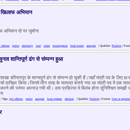
ी के खिलाफ अभियान
ाफ अभियान दो पर जुर्माना
 officers
police
electricity
visit
crime
investigation
local events
autopub
| Qualifier:
Positive
| Form
व शान्तिपूर्ण ढंग से संम्पन्न हुआ
ा बरियारपुर के शान्यपुर्ण ढंग से संम्पन्न हो चुकी हैं।जहाँ मंत्री पद के लिए छ
े पर्चा दाखिल किया।जिनमे तीन तरह के मतपत्र बनाये गया था मंत्री पद मे एक म
 करने की परंम्पा अपनाउ गयी थी। हस प्रक्रिया मे बिलंब होना सुनिश्चित समझी जाय
ाय
| Tags:
gov officers
police
autopub
local updates
election
| Qualifier:
Positive
| Format:
User or reporte
र