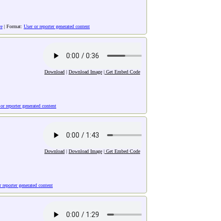
ve
| Format:
User or reporter generated content
Download
|
Download Image
|
Get Embed Code
or reporter generated content
Download
|
Download Image
|
Get Embed Code
r reporter generated content