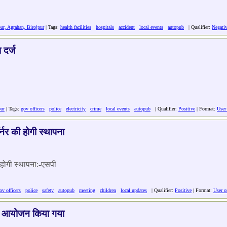
r, Agrahan, Birojpur
| Tags:
health facilities
hospitals
accident
local events
autopub
| Qualifier:
Negati
 दर्ज
ur
| Tags:
gov officers
police
electricity
crime
local events
autopub
| Qualifier:
Positive
| Format:
User 
ॉर्नर की होगी स्थापना
की होगी स्थापना:-एसपी
ov officers
police
safety
autopub
meeting
children
local updates
| Qualifier:
Positive
| Format:
User o
का आयोजन किया गया