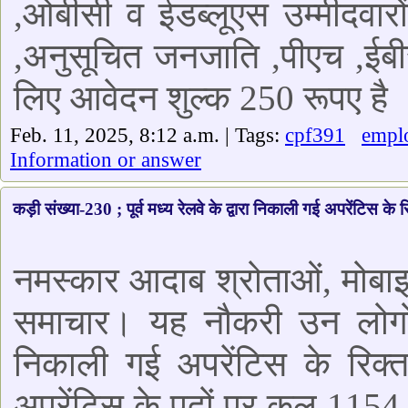
,ओबीसी व ईडब्लूएस उम्मीदवार
,अनुसूचित जनजाति ,पीएच ,ईबीस
लिए आवेदन शुल्क 250 रूपए है 
Feb. 11, 2025, 8:12 a.m. | Tags:
cpf391
empl
Information or answer
कड़ी संख्या-230 ; पूर्व मध्य रेलवे के द्वारा निकाली गई अपरेंटिस के रि
नमस्कार आदाब श्रोताओं, मोबा
समाचार। यह नौकरी उन लोगों के
निकाली गई अपरेंटिस के रिक्त 
अपरेंटिस के पदों पर कुल 1154 र