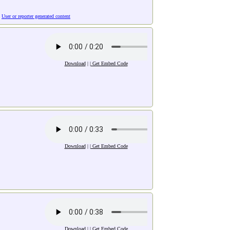
:
User or reporter generated content
Download
| |
Get Embed Code
Download
| |
Get Embed Code
Download
| |
Get Embed Code