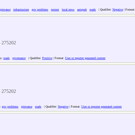
grievance
infrastructure
gov problems
protest
local news
autopub
roads
| Qualifier:
Negative
| Format
 - 275202
gs:
roads
governance
| Qualifier:
Positive
| Format:
User or reporter generated content
 - 275202
s:
gov problems
grievance
roads
| Qualifier:
Negative
| Format:
User or reporter generated content