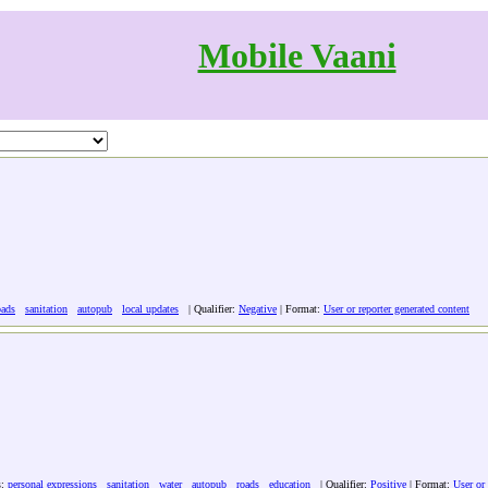
Mobile Vaani
oads
sanitation
autopub
local updates
| Qualifier:
Negative
| Format:
User or reporter generated content
s:
personal expressions
sanitation
water
autopub
roads
education
| Qualifier:
Positive
| Format:
User or 