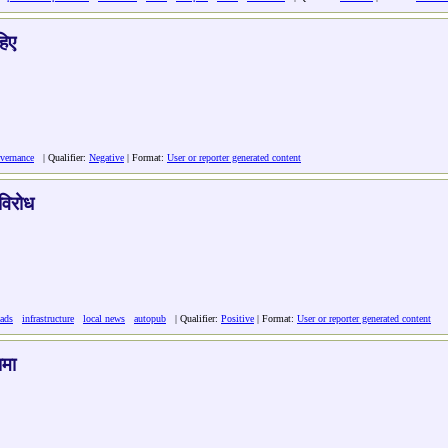
िए
vernance
| Qualifier:
Negative
| Format:
User or reporter generated content
विरोध
oads
infrastructure
local news
autopub
| Qualifier:
Positive
| Format:
User or reporter generated content
ामा