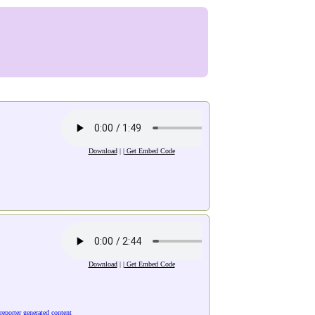
Download
| |
Get Embed Code
Download
| |
Get Embed Code
reporter generated content