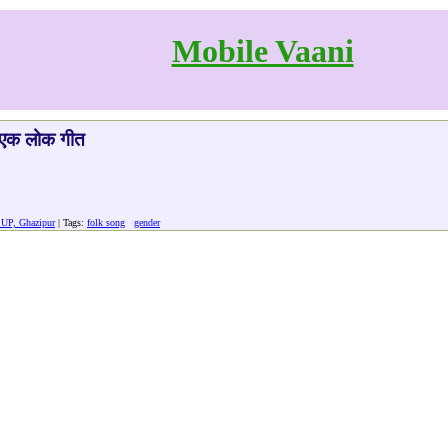
Mobile Vaani
त एक लोक गीत
 UP, Ghazipur
| Tags:
folk song
gender