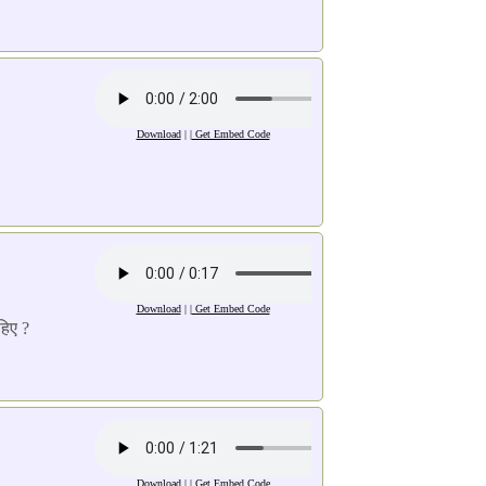
Download
| |
Get Embed Code
Download
| |
Get Embed Code
हिए ?
Download
| |
Get Embed Code