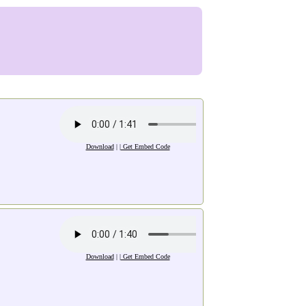
Download
| |
Get Embed Code
Download
| |
Get Embed Code