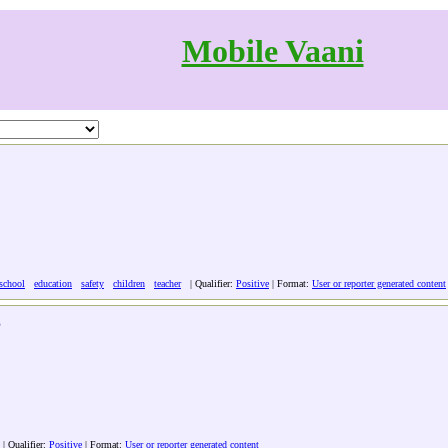
Mobile Vaani
school
education
safety
children
teacher
| Qualifier:
Positive
| Format:
User or reporter generated content
 Qualifier:
Positive
| Format:
User or reporter generated content