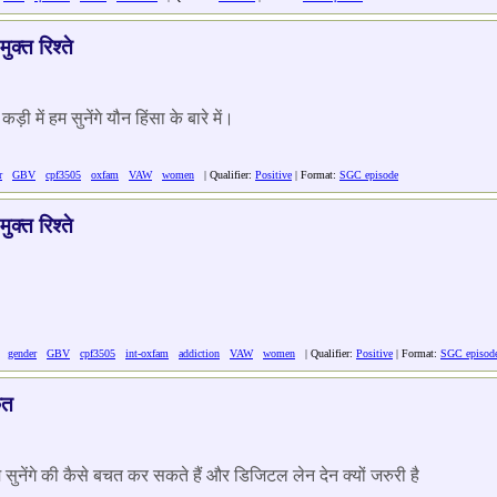
ुक्त रिश्ते
ी में हम सुनेंगे यौन हिंसा के बारे में।
r
GBV
cpf3505
oxfam
VAW
women
| Qualifier:
Positive
| Format:
SGC episode
ुक्त रिश्ते
gender
GBV
cpf3505
int-oxfam
addiction
VAW
women
| Qualifier:
Positive
| Format:
SGC episod
कत
ेंगे की कैसे बचत कर सकते हैं और डिजिटल लेन देन क्यों जरुरी है