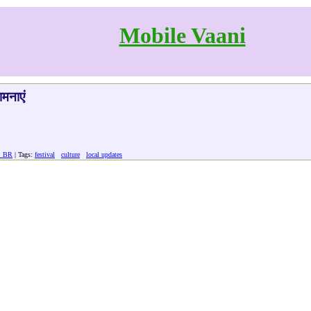
Mobile Vaani
ामनाएं
: BR
| Tags:
festival
culture
local updates