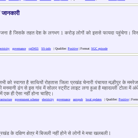
ें जानकारी
षी योजना है जिसके तहत देश के लगभग 1 करोड़ लोगों को इससे फायदा पहुंचेगा। वि
ectricity
governance
cpf3455
SS-info
| Qualifier:
Positive
| Format:
SGC episode
आप सभी को स्वागत है साथियों रोहतास जिला प्रखंड चेनारी पंचायत मल्हीपुर के ममरेजप
नमानी ढंग से इस गांव में सोलर स्ट्रीट लाइट लगा हुआ है महादल्ली टोला में अंधेरा 
ें एक ही ऐसा नहीं होना चाहिए।
rastructure
government scheme
electricity
governance
autopub
local updates
| Qualifier:
Positive
| Form
खंड के दक्षिण क्षेत्र में बिजली नहीं होने से लोगों मे मचा खलबली l