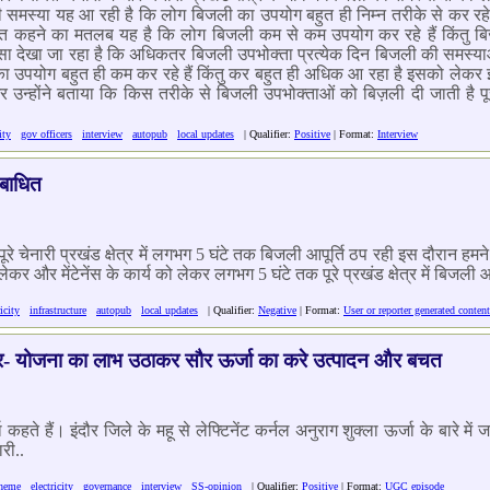
की समस्या यह आ रही है कि लोग बिजली का उपयोग बहुत ही निम्न तरीके से कर रह
र्थात कहने का मतलब यह है कि लोग बिजली कम से कम उपयोग कर रहे हैं किंतु ब
नों ऐसा देखा जा रहा है कि अधिकतर बिजली उपभोक्ता प्रत्येक दिन बिजली की समस्
 का उपयोग बहुत ही कम कर रहे हैं किंतु कर बहुत ही अधिक आ रहा है इसको लेकर 
ा और उन्होंने बताया कि किस तरीके से बिजली उपभोक्ताओं को बिज़ली दी जाती है
ity
gov officers
interview
autopub
local updates
| Qualifier:
Positive
| Format:
Interview
ी बाधित
 चेनारी प्रखंड क्षेत्र में लगभग 5 घंटे तक बिजली आपूर्ति ठप रही इस दौरान हमने 
ेकर और मेंटेनेंस के कार्य को लेकर लगभग 5 घंटे तक पूरे प्रखंड क्षेत्र में बिजली आ
ricity
infrastructure
autopub
local updates
| Qualifier:
Negative
| Format:
User or reporter generated content
ार- योजना का लाभ उठाकर सौर ऊर्जा का करे उत्पादन और बचत
कहते हैं। इंदौर जिले के महू से लेफ्टिनेंट कर्नल अनुराग शुक्ला ऊर्जा के बारे में 
री..
cheme
electricity
governance
interview
SS-opinion
| Qualifier:
Positive
| Format:
UGC episode