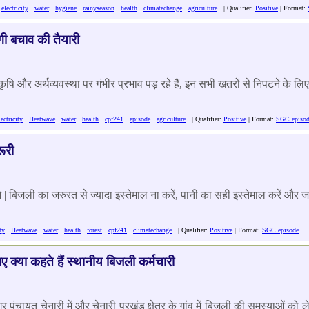
electricity
water
hygiene
rainyseason
health
climatechange
agriculture
| Qualifier:
Positive
| Format:
ोगी बचाव की तैयारी
कृषि और अर्थव्यवस्था पर गंभीर प्रभाव पड़ रहे हैं, इन सभी खतरों से निपटने के लिए 
lectricity
Heatwave
water
health
cpf241
episode
agriculture
| Qualifier:
Positive
| Format:
SGC episo
ूरी
े | बिजली का जरुरत से ज्यादा इस्तेमाल ना करें, पानी का सही इस्तेमाल करें और ज
ty
Heatwave
water
health
forest
cpf241
climatechange
| Qualifier:
Positive
| Format:
SGC episode
 क्या कहते हैं स्थानीय बिजली कर्मचारी
 पंचायत चेनारी में और चेनारी प्रखंड क्षेत्र के गांव में बिजली की समस्याओं को