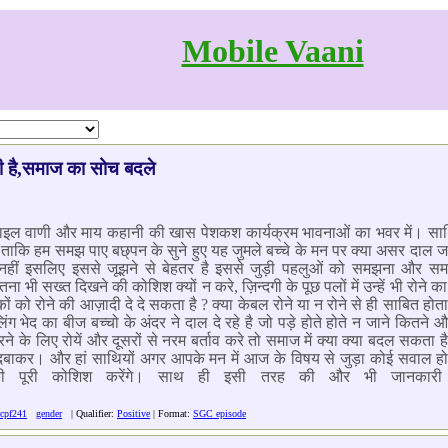
Mobile Vaani
ी है,समाज का सोच बदले
बाइल वाणी और माय कहानी की खास पेशकश कार्यक्रम भावनाओं का भवर में। साथिय
े ताकि हम समझ पाए बछ्पन के सुने हुए यह जुमले बच्चे के मन पर क्या असर दा
 नहीं इसलिए इससे जूझने से बेहतर है इससे जुड़ी पहलुओं को समझना और स
तना भी सख्त दिखने की कोशिश क्यों न करे, ज़िन्दगी के पूछ पलों में उन्हें भी रोने
 को रोने की आज़ादी दे दे सकता है ? क्या केबल रोने या न रोने से ही साबित होत
ंग भेद का बीज बच्चो के अंदर ने दाल दे रहे है जो पड़े होते होते न जाने कितने 
 के लिए रोयें और दूसरों से नरम बर्ताव करे तो समाज में क्या क्या बदल सकता
 3 दबाकर। और हां साथियों अगर आपके मन में आज के विषय से जुड़ा कोई सवाल ह
 पूरी कोशिश करेंगे। साथ ही इसी तरह की और भी जानकारी 
cpf241
gender
| Qualifier:
Positive
| Format:
SGC episode