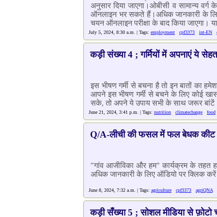
अनुसार दिया जाएगा।ओबीसी व सामान्य वर्ग क
ऑनलाइन भर सकते हैं।अधिक जानकारी के लिए आव
चयन ऑनलाइन परीक्षा के बाद किया जाएगा। या
July 5, 2024, 8:30 a.m. | Tags:
employment
cpf3373
int-EN
कड़ी संख्या 4 ; गर्मियों में अपनाएं ये से
इस भीषण गर्मी से बचना है तो इन बातों का हम
आपने इस भीषण गर्मी से बचने के लिए कोई खास
सके, तो अपने ये उपाय सभी के साथ जरूर बांटें
June 21, 2024, 3:41 p.m. | Tags:
nutrition
climatechange
food
Q/A-लीची की फसल में फल बेधक कीट क
"गांव आजीविका और हम" कार्यक्रम के तहत हमा
अधिक जानकारी के लिए ऑडियो पर क्लिक करें
June 8, 2024, 7:32 a.m. | Tags:
agriculture
cpf3373
agriQNA
|
कड़ी सँख्या 5 ; सोशल मीडिया से फ़ोटो च