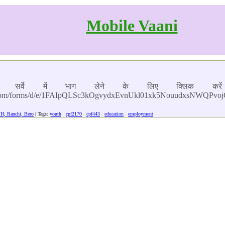
Mobile Vaani
ंधित सर्वे में भाग लेने के लिए क्लिक कर
gle.com/forms/d/e/1FAIpQLSc3kOgvydxEvnUkl01xk5NouudxsNWQP
JH, Ranchi, Bero
| Tags:
youth
cpf2170
cpf443
education
employment