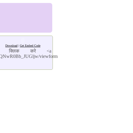
Download
|
Get Embed Code
ें क्लिक करे <a
vojQNwR0Bb_JUGljw/viewform