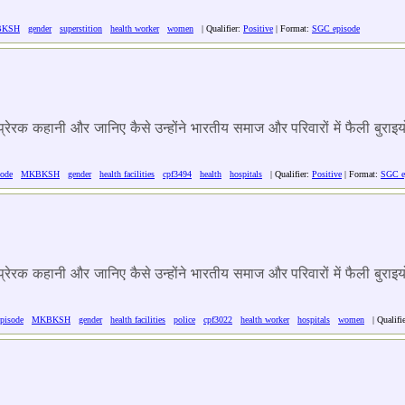
BKSH
gender
superstition
health worker
women
| Qualifier:
Positive
| Format:
SGC episode
न प्रेरक कहानी और जानिए कैसे उन्होंने भारतीय समाज और परिवारों में फैली बु
sode
MKBKSH
gender
health facilities
cpf3494
health
hospitals
| Qualifier:
Positive
| Format:
SGC e
न प्रेरक कहानी और जानिए कैसे उन्होंने भारतीय समाज और परिवारों में फैली बु
episode
MKBKSH
gender
health facilities
police
cpf3022
health worker
hospitals
women
| Qualifi